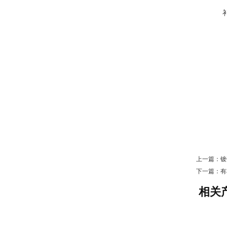
上一篇：
镀
下一篇：
有
相关