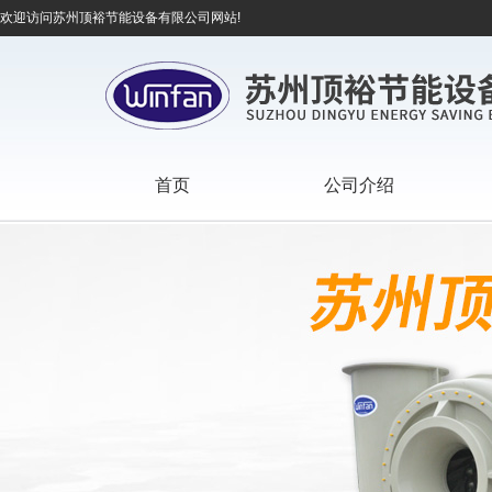
欢迎访问苏州顶裕节能设备有限公司网站!
首页
公司介绍