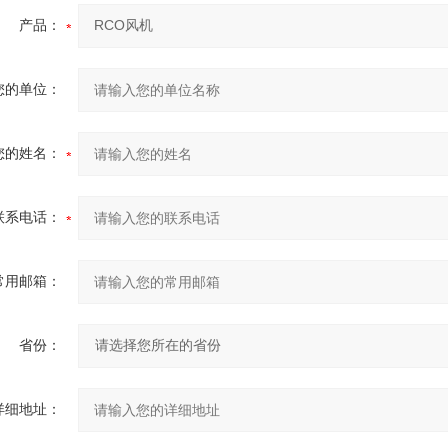
产品：
您的单位：
您的姓名：
联系电话：
常用邮箱：
省份：
详细地址：