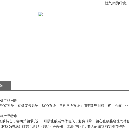
性气体的环境
绍
风机
产品用途：
VOC系统、有机废气系统、RCO系统、溶剂回收系统；用于玻纤制程、稀土提炼、
风机
产品特点：
节能的特点，密闭式轴承设计，可防止酸碱气体侵入，避免轴承、轴心直接受腐蚀气体
壳材质为玻璃纤维强化树脂（FRP）并采用一体成型制作，兼具耐腐蚀的功能与特性