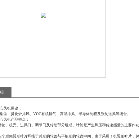
绍
心风机
用途：
集尘、焚化炉排风、VOC有机排气、高温排风、半导体制程及强制送风等场合。
心风机
产品特点：
叶轮、机壳、进风口、调节门及传动部分组成。叶轮是产生风压和传递能量的主要作
12个后倾翼形叶片焊接于弧形的轮盖与平板形的轮盘中间，由于采用了机翼形叶片，