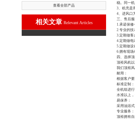
稳。同一机
查看全部产品
3、机壳是
4、进风口
三、售后服
相关文章
Relevant Articles
1.承诺保
2.专业的
3.定期做
4.定期做
5.定期做
6.拥有现
四、选择顶
顶裕风机以
我们顶裕风
耐用：
根据客户要
标准定制：
全机组进行计
水准以上，
易保养：
采用油浴式
专业服务：
顶裕拥有自