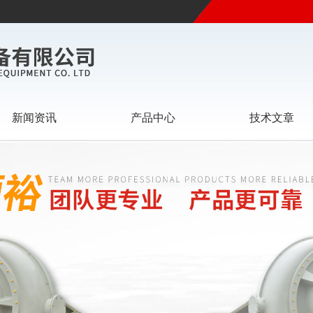
新闻资讯
产品中心
技术文章