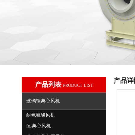
产品详
产品列表
PRODUCT LIST
玻璃钢离心风机
耐氢氟酸风机
frp离心风机