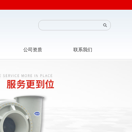
公司资质
联系我们