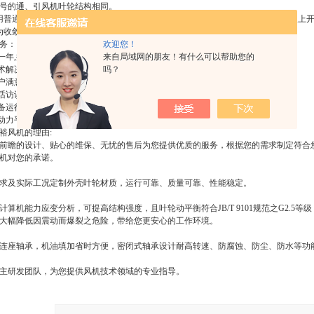
号的通、引风机叶轮结构相同。
用普通钢板焊接而成的蜗形体。风机的机壳制成整体结构。对于引风机，在蜗形板上
为收敛流线形的整体结构，用螺栓固定在机壳入口侧。
欢迎您！
务：
来自局域网的朋友！有什么可以帮助您的
修一年,接到客户维修风机讯息，工作人员将在48小时内赶到现场
吗？
技术解决客户所遇到的难题
客户满意度调查,对我司提出宝贵意见或建议
电话访谈纪录，及时了解风机运行状况
设备运行状况调查及巡检
场动力平衡机，可对全机组振动分析并改善
裕风机的理由:
前瞻的设计、贴心的维保、无忧的售后为您提供优质的服务，根据您的需求制定符合
机对您的承诺。
求及实际工况定制外壳叶轮材质，运行可靠、质量可靠、性能稳定。
算机能力应变分析，可提高结构强度，且叶轮动平衡符合JB/T 9101规范之G2.5等级，风
大幅降低因震动而爆裂之危险，带给您更安心的工作环境。
连座轴承，机油填加省时方便，密闭式轴承设计耐高转速、防腐蚀、防尘、防水等功
主研发团队，为您提供风机技术领域的专业指导。