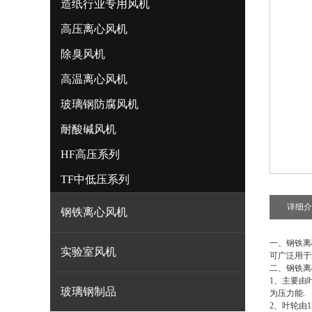
造纸行业专用风机
高压离心风机
除臭风机
高温离心风机
玻璃钢防腐风机
耐酸碱风机
HF高压系列
TF中低压系列
详细介
钢铁离心风机
一、
钢铁离
实验室风机
可广泛用于
二、
钢铁离
1、主要由
玻璃钢制品
为压力能.
2、叶轮由