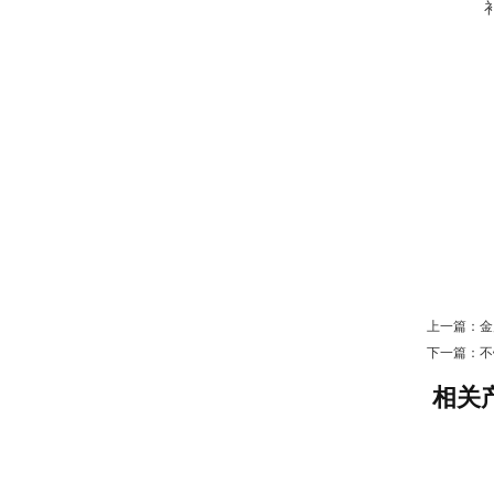
上一篇：
金
下一篇：
不
相关