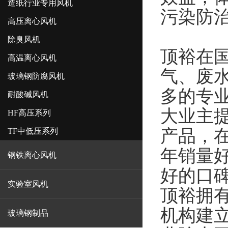
造纸行业专用风机
污染防
高压离心风机
除臭风机
顶裕
在
高温离心风机
气、废
玻璃钢防腐风机
多的专
耐酸碱风机
大业主
HF高压系列
产品，
TF中低压系列
年销量
钢铁离心风机
好的口
实验室风机
顶裕拥
机构建
玻璃钢制品