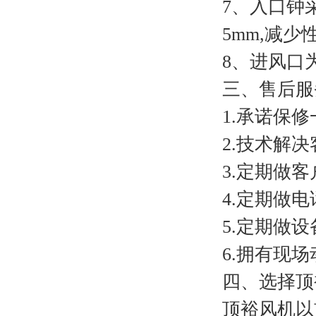
7、入口钟
5mm,减
8、进风口
三、售后服
1.承诺保
2.技术解
3.定期做
4.定期做
5.定期做
6.拥有现
四、选择顶
顶裕风机以