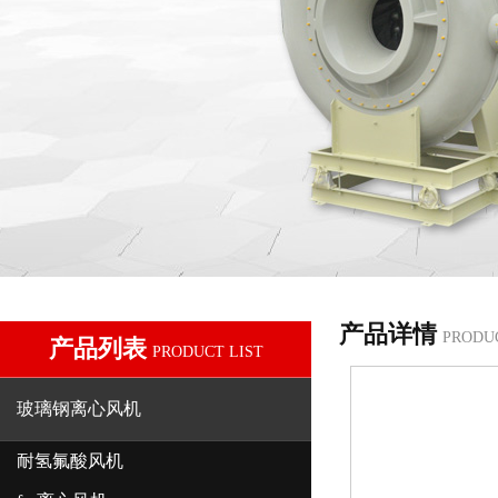
产品详情
PRODU
产品列表
PRODUCT LIST
玻璃钢离心风机
耐氢氟酸风机