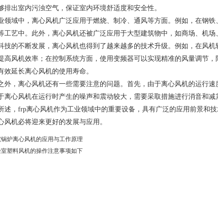
够排出室内污浊空气，保证室内环境舒适度和安全性。
域中，离心风机广泛应用于燃烧、制冷、通风等方面。例如，在钢铁、
等工艺中。此外，离心风机还被广泛应用于大型建筑物中，如商场、机场
的不断发展，离心风机也得到了越来越多的技术升级。例如，在风机转
提高风机效率；在控制系统方面，使用变频器可以实现精准的风量调节，
有效延长离心风机的使用寿命。
，离心风机还有一些需要注意的问题。首先，由于离心风机的运行速度
于离心风机在运行时产生的噪声和震动较大，需要采取措施进行消音和减
，frp离心风机作为工业领域中的重要设备，具有广泛的应用前景和技
心风机必将迎来更好的发展与应用。
究锅炉离心风机的应用与工作原理
验室塑料风机的操作注意事项如下