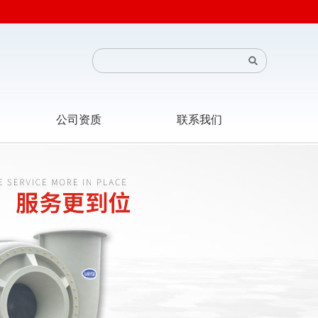
公司资质
联系我们