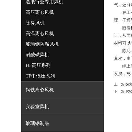
造纸行业专用风机
气，还能
高压离心风机
在工业领
理、干燥
除臭风机
随着科技
高温离心风机
计，从而
材料可以
玻璃钢防腐风机
除此之外
耐酸碱风机
其次，由
HF高压系列
综上所述
发展，离
TF中低压系列
上一篇:
探
钢铁离心风机
下一篇:
实
实验室风机
玻璃钢制品