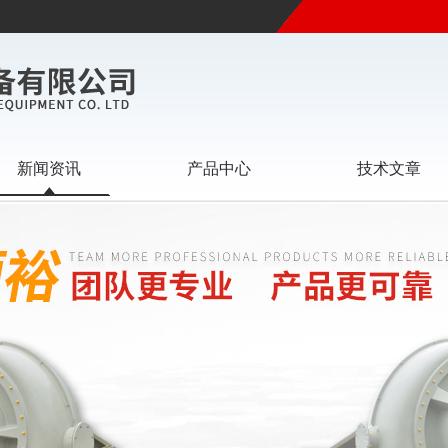
新闻资讯
产品中心
技术文章