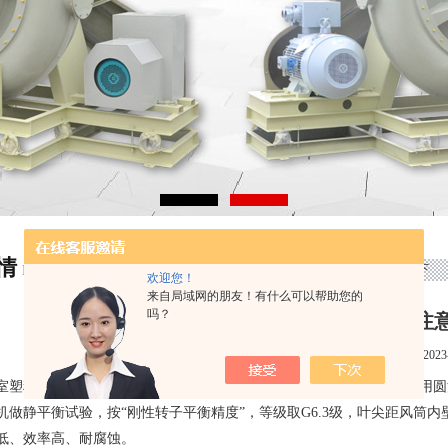
情
首页
>
新闻资讯
> 实验室塑料风机的操作注意事项如下
NEWS ARTICLE
欢迎您！
来自局域网的朋友！有什么可以帮助您的
吗？
实验室塑料风机的操作注
点击次数：923
更新时间：2023-
室塑料风机
采用模压玻璃钢叶轮，弯曲强度不小于196Mpa，各截面采
机做静平衡试验，按“刚性转子平衡精度”，等级取G6.3级，叶尖距风筒内壁
低、效率高、耐腐蚀。