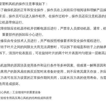
塑料风机的操作注意事项如下：
确保机器的正常和安全操作，操作员在上岗前应仔细阅读和理解产品操
常后，操作员可以进入操作程序。在操作过程中，操作员还应注意机器的
让机器带病运行。
排除应在机器停机并切断电源后进行，严禁非人员摆动机器。通常，机
。重要部件的拆卸应小心进行。
应由专业技术人员进行，并严格按照维修要求和安全操作规程进行。
子叶片之间的间隙太大而无法调整时，可以拆下前端盖和转子上的轴承，
拆下。清洗叶轮表面后，可在旋转叶片的两个叶片表面均匀喷涂一层耐高
故障的原因涉及使用条件和运行条件等多种因素。很难逐一解释原因和
用户的新风扇在购买后暂时未准备好使用，则不应将其露天存放，并应
表可在压力设置的正常操作期间关闭，以延长压力表的使用寿命。当需
击而造成损坏。
p离心风机：工业领域中的重要设备
析造纸专用高压离心风机的结构组成和原理