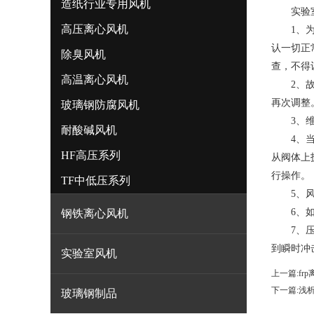
造纸行业专用风机
实验室
高压离心风机
1、为了
认一切正
除臭风机
查，不得
高温离心风机
2、故障
再次调整
玻璃钢防腐风机
3、维修
耐酸碱风机
4、当转
HF高压系列
从阀体上
行操作。
TF中低压系列
5、风机
6、如果
钢铁离心风机
7、压力
到瞬时冲
实验室风机
上一篇:
fr
下一篇:
浅
玻璃钢制品