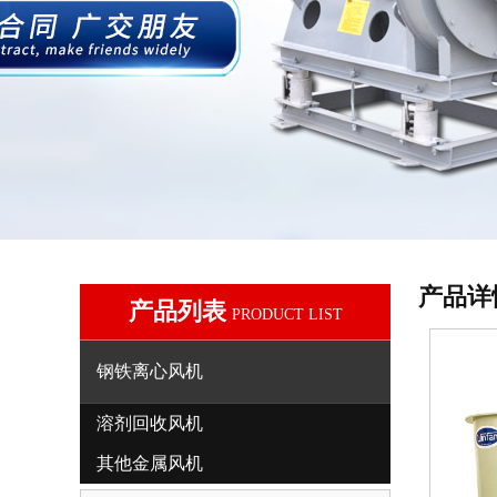
产品详
产品列表
PRODUCT LIST
钢铁离心风机
溶剂回收风机
其他金属风机