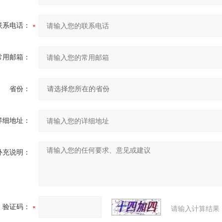
联系电话：
常用邮箱：
省份：
详细地址：
补充说明：
验证码：
请输入计算结果