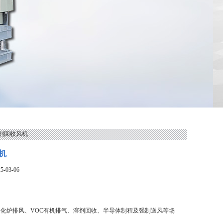
溶剂回收风机
机
-03-06
化炉排风、VOC有机排气、溶剂回收、半导体制程及强制送风等场