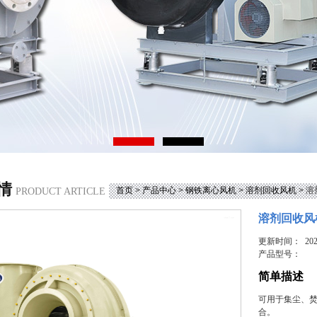
情
首页
>
产品中心
>
钢铁离心风机
>
溶剂回收风机
> 
PRODUCT ARTICLE
溶剂回收风
更新时间： 2025
产品型号：
简单描述
可用于集尘、焚
合。