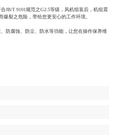
符合
JB/T 9101
规范之
G2.5
等级，风机组装后，机组震
而爆裂之危险，带给您更安心的工作环境。
速、防腐蚀、防尘、防水等功能，让您在操作保养维