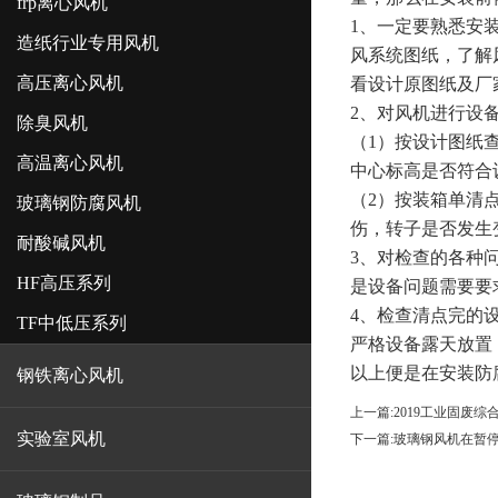
frp离心风机
1
、一定要熟悉安
造纸行业专用风机
风系统图纸，了解
高压离心风机
看设计原图纸及厂
2
、对风机进行设
除臭风机
（1）按设计图纸
高温离心风机
中心标高是否符合
（2）按装箱单清
玻璃钢防腐风机
伤，转子是否发生
耐酸碱风机
3
、对检查的各种
HF高压系列
是设备问题需要要
4
、检查清点完的
TF中低压系列
严格设备露天放置
以上便是在安装防
钢铁离心风机
上一篇:
2019工业固废综
实验室风机
下一篇:
玻璃钢风机在暂