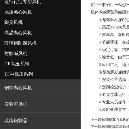
造纸行业专用风机
们互相协作，一级接
高压离心风机
机体内的紊流和能量
耐酸碱风机的特
除臭风机
1.高压力与大风量
高温离心风机
2.效率高：双叶轮
3.节能环保：在提
玻璃钢防腐风机
4.稳定可靠：结构
耐酸碱风机
5.噪音低：由于工
HF高压系列
6.应用广泛：适用
耐酸碱风机的使用
TF中低压系列
1.安装位置选择：
2.定期检查维护：
钢铁离心风机
3.避免过载运行：
4.专业人员操作：
实验室风机
5.及时处理异常：
上一篇:
玻璃钢离心风机
玻璃钢制品
下一篇:
玻璃钢隔音箱风