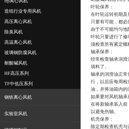
frp离心风机
叶轮保养：
造纸行业专用风机
在叶轮运转初期及
高压离心风机
只要有可能，都必
由于不可能均匀地
除臭风机
叶轮只要进行了修
高温离心风机
须检查所有紧定螺
轴承保养：
玻璃钢防腐风机
经常检查轴承润滑
耐酸碱风机
填料了。
HF高压系列
轴承的润滑油正常
行，以后应每周检
TF中低压系列
油，并将油箱内的
如果要对风机轴承
钢铁离心风机
在将新轴承装入前
以避免伤轴。
实验室风机
机壳保养：
除定期检查机壳与