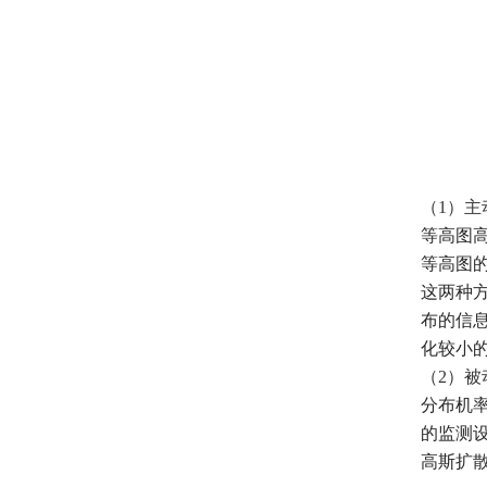
（
1
）主
等高图
等高图
这两种
布的信
化较小
（
2
）被
分布机
的监测
高斯扩