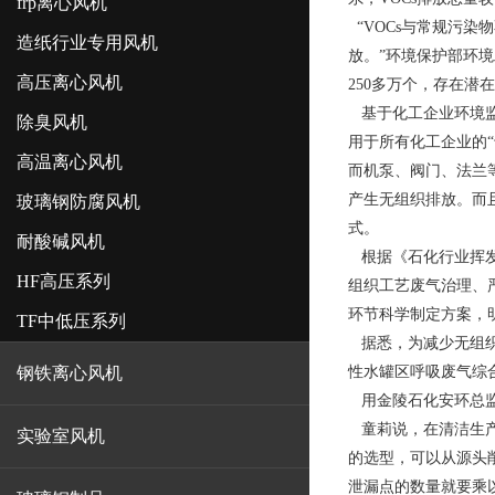
frp离心风机
“
VOCs
与常规污染物
造纸行业专用风机
放。”环境保护部环
高压离心风机
250
多万个，存在潜在
基于化工企业环境监
除臭风机
用于所有化工企业的
高温离心风机
而机泵、阀门、法兰
产生无组织排放。而
玻璃钢防腐风机
式。
耐酸碱风机
根据《石化行业挥发
HF高压系列
组织工艺废气治理、
环节科学制定方案，
TF中低压系列
据悉，为减少无组织
钢铁离心风机
性水罐区呼吸废气综
用金陵石化安环总监
童莉说，在清洁生产
实验室风机
的选型，可以从源头
泄漏点的数量就要乘