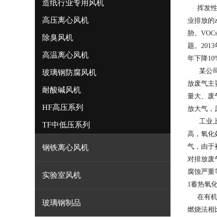
造纸行业专用风机
挥发性有机
高压离心风机
业排放的
胁。VO
除臭风机
题。201
高温离心风机
年下降1
某公司氯
玻璃钢防腐风机
放废气主
耐酸碱风机
量大、废
HF高压系列
放大气，
工业上普
TF中低压系列
高，氧化
气，由于
钢铁离心风机
对排放废
腐蚀严重
实验室风机
1
蓄热氧
在有机废
玻璃钢制品
燃烧法相