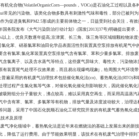
化合物(VolatileOrganicCorn—pounds，VOCs)是石油化
zui常见的污染物。该类化合物多数具有刺激性气味和毒性，部分已被列为
Cs作为促进臭氧和PM2.5形成的主要前体物之一，日益受到社会关注，有
3年国务院发布《大气污染防治行动计划》(国发[2013]37号)明确提出要求
0%以上，优良天数逐年提高;京津冀、长三角、珠三角等区域细颗粒物浓度分别
化苯、硝基氯苯和油田化学品表面活性剂装置真空泵排放有机尾气中的
要含有氯苯;氯化苯装置真空泵排放气含有氯苯、苯和少量多氯苯。排放
气含氯离子、以及含水蒸气等特点，这些废气异味大、毒性大，污染物浓
原有装置尾气处理不仅效果差，而且易出现爆鸣现象j，给周围大气环境带
遍采用的有机废气治理技术包括催化氧化法(co)、蓄热氧化法(RTO)
处理过程产生氯化氢等气体，对催化氧化催化剂影响较大，因此催化氧化
被吸附组分分子量较大，沸点较高，难以采用真空再生，而采用高温蒸汽
气中含有苯、氯苯、多氯苯等有机物，排放气量及浓度波动较大，治理达
等问题，采用了中国石化抚顺石油化工研究院开发的有机废气蓄热氧化成
化技术及原理
气净化领域中，蓄热氧化法是近年来在燃烧法的基础上发展出来的新技
比，降低了运行费用。由于节能效果明显，该技术在有机废气治理中得到