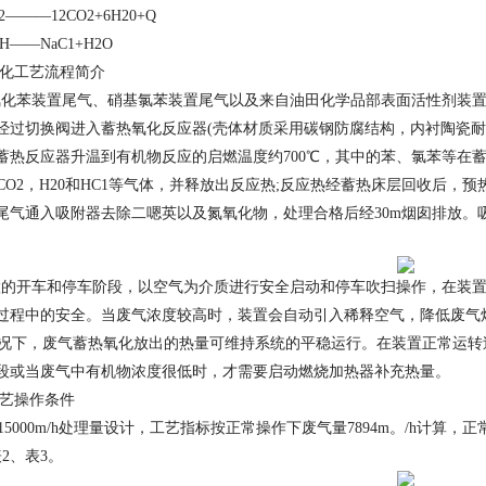
2
———12CO2+6H20+Q
OH
——NaC1+H2O
化工艺流程简介
苯装置尾气、硝基氯苯装置尾气以及来自油田化学品部表面活性剂装置
经过切换阀进入蓄热氧化反应器(壳体材质采用碳钢防腐结构，内衬陶瓷耐
蓄热反应器升温到有机物反应的启燃温度约700℃，其中的苯、氯苯等在蓄
成CO2，H20和HC1等气体，并释放出反应热;反应热经蓄热床层回收后，
尾气通入吸附器去除二嗯英以及氮氧化物，处理合格后经30m烟囱排放。
开车和停车阶段，以空气为介质进行安全启动和停车吹扫操作，在装置
过程中的安全。当废气浓度较高时，装置会自动引入稀释空气，降低废气
下，废气蓄热氧化放出的热量可维持系统的平稳运行。在装置正常运转过
段或当废气中有机物浓度很低时，才需要启动燃烧加热器补充热量。
艺操作条件
5000m/h处理量设计，工艺指标按正常操作下废气量7894m。/h计算
2、表3。