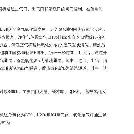
切换通过进气口、出气口和清洗口的阀门控制。在使用时，
床层加热至废气氧化温度后，进入燃烧室9内进行氧化反应，
状态，净化气体经出气口19b排出;来自吹扫管线15的空
行加热，清洗空气将蓄热氧化炉c内的废气置换清洗，清洗后
将由蓄热氧化炉B排出。循环一经过30～120s后，通过开
出气通道，蓄热氧化炉A为清洗通道。其中，进气、出气、清
热氧化炉A为出气通道，蓄热氧化炉B为清洗通道。其中，进
时数8400h。主要由阻火器、缓冲罐、引风机、蓄热氧化反
机组分氧化为CO2，H2O和HCI等气体，氧化尾气可通过碱
程式为：