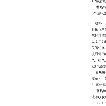
1.2
蓄热氧
蓄热氧化
3个循环
循环一是
将废气中
气经过清
以备用为
关阀切换
洗通道的
气、出气
2
废气蓄
蓄热氧化
应单元、
2.1
蓄热氧
蓄热氧化
液吸收脱
C6H5C1+