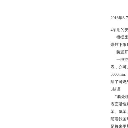
2016
年6
4
采用的
根据废气
爆炸下限1
装置开车
一般控制
表，亦可
5000
除了可燃
5
结语
*套处理
表面活性
苯、氯苯
随着我国
足将来更