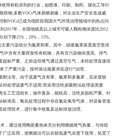
工过程以及各种使用有机溶剂的行业，如喷漆、印刷、制药、煤化工等行
致癌物;多数VOCs气体易燃易爆，对企业生产安全造成威
效控制VOCs已成为现阶段我国大气环境治理领域中的热点问
，到2017年，全国地级及以上城市可吸人颗粒物浓度比2012
下降25%，20%，15%。
主要污染组分为氯苯和苯。其中，硝基氯苯装置真空泵排
废气中含有大量挥发性有机物，具有含污染物浓度高、排气
度超标严重。之前这些尾气通过真空引气，未经处理直接排
来了严重污染，按环保法规要求应进行*治理。
和吸附法等。由于该废气含有苯、氯苯和多氯苯，且浓度较
法对处理该废气不适用;而采用活性炭吸附法处理该类废
再生工艺流程长，操作复杂，能耗高，活性炭损耗严重。针
标标准高，氧化处理过程中存在氯化氢等气体，对设备管道
套处理技术，进行集中收集及达标排放治理。
术，通过使用陶瓷蓄热体充分利用燃烧尾气热量，与传统
了广泛应用，使燃烧法可以在较低废气浓度下使用，拓宽了