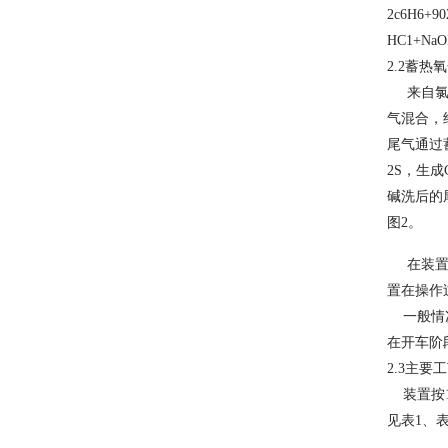
2c6H6+90
HC1+Na
2.2
蓄热氧
来自氯化
气混合，
尾气通过
2S，生
碱洗后的
图2。
在装置的
置在操作
一般情况
在开车阶
2.3
主要工
装置按1
见表1、表