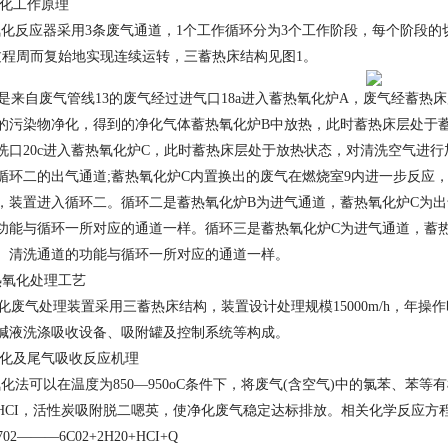
化工作原理
反应器采用3条废气通道，1个工作循环分为3个工作阶段，每个阶段的
过程周而复始地实现连续运转，三蓄热床结构见图1。
来自废气管线13的废气经过进气口18a进入蓄热氧化炉A，废气经蓄热
的污染物净化，得到的净化气体蓄热氧化炉B中放热，此时蓄热床层处于蓄热
洗口20c进入蓄热氧化炉C，此时蓄热床层处于放热状态，对清洗空气进
循环二的出气通道;蓄热氧化炉C内置换出的废气在燃烧室9内进一步反应，也
，装置进入循环二。循环二是蓄热氧化炉B为进气通道，蓄热氧化炉C为
功能与循环一所对应的通道一样。循环三是蓄热氧化炉C为进气通道，蓄
、清洗通道的功能与循环一所对应的通道一样。
热氧化处理工艺
废气处理装置采用三蓄热床结构，装置设计处理规模15000m/h，年操作
碱液洗涤吸收设备、吸附罐及控制系统等构成。
化及尾气吸收反应机理
法可以在温度为850—950oC条件下，将废气(含空气)中的氯苯、苯等有
HCI，活性炭吸附脱二嗯英，使净化废气稳定达标排放。相关化学反应方
702
———6C02+2H20+HCI+Q