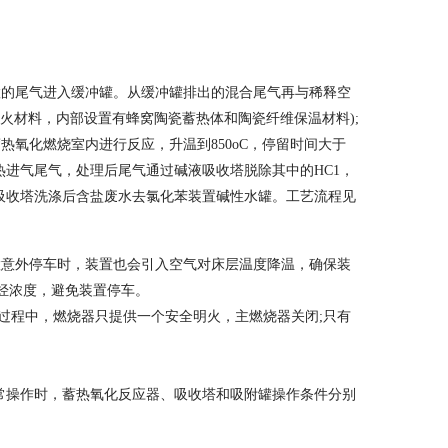
的尾气进入缓冲罐。从缓冲罐排出的混合尾气再与稀释空
火材料，内部设置有蜂窝陶瓷蓄热体和陶瓷纤维保温材料);
热氧化燃烧室内进行反应，升温到850oC，停留时间大于
预热进气尾气，处理后尾气通过碱液吸收塔脱除其中的HC1，
吸收塔洗涤后含盐废水去氯化苯装置碱性水罐。工艺流程见
意外停车时，装置也会引入空气对床层温度降温，确保装
烃浓度，避免装置停车。
程中，燃烧器只提供一个安全明火，主燃烧器关闭;只有
，正常操作时，蓄热氧化反应器、吸收塔和吸附罐操作条件分别