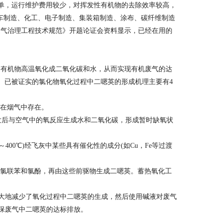
单，运行维护费用较少，对挥发性有机物的去除效率较高，
车制造、化工、电子制造、集装箱制造、涂布、碳纤维制造
废气治理工程技术规范》开题论证会资料显示，已经在用的
有机物高温氧化成二氧化碳和水，从而实现有机废气的达
。已被证实的氯化物氧化过程中二嗯英的形成机理主要有4
续在烟气中存在。
发后与空气中的氧反应生成水和二氧化碳，形成暂时缺氧状
400℃)经飞灰中某些具有催化性的成分(如Cu，Fe等过渡
多氯联苯和氯酚，再由这些前驱物生成二嗯英。蓄热氧化工
极大地减少了氧化过程中二嗯英的生成，然后使用碱液对废气
确保废气中二嗯英的达标排放。