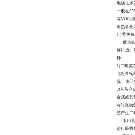
燃烧技术
一般在9
等VOC
蓄热氧化
1.1
蓄热氧
蓄热氧化
标排放。
种：
1)
二嗯英
2)
高温气
况，使部
3)
从头合成
金属或其
4)
前驱物
艺产生二嗯
采用蓄热
进行吸收