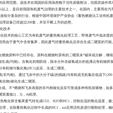
的应用范围。该技术在我国的应用虽然晚于活性炭吸附法，但因其操作简
5%以上，是目前我国有机废气治理的主要技术之一。在国内，主要用在汽
s排放组分复杂的行业。根据中国环境保护产业协会《蓄热燃烧法工业有机
治理设备已经超过200套，并呈不断上升的趋势。
化技术
技术的核心工艺为有机废气的蓄热氧化处理工艺，即将废气中低浓度的
然而由于废气中含有氯苯，因此废气经蓄热氧化后存在生成二嗯英的可能
在燃烧原料中已经存在。原料在燃烧时原有的二嗯英未*破坏或分解，继
相生成(均相)。在氧化初期阶段，除水分外含碳氢成分的低沸点有机物挥
分有机物与氯化氢(HC1)反应，生成二嗯英。
(非均相)。通过飞灰中的大分子碳(的残碳)与有机或无机氯在低温下(200～
氧化物)催化生成二嗯英。
合成。不*燃烧和飞灰表面的非均相催化反应可形成多种有机前驱物，如
英遵循2)，3)，4)机理。
氧化将含氯苯废气转化成CO2、H2O和HC1，控制合适的氧化温度，
处理，去除蓄热氧化过程中生成的HC1，zui后用活性炭进行吸附处理，