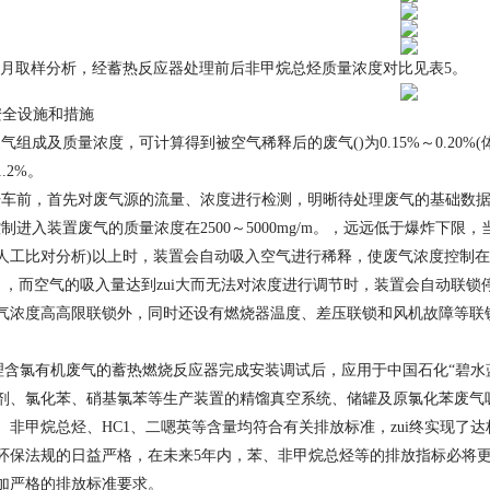
-7月取样分析，经蓄热反应器处理前后非甲烷总烃质量浓度对比见表5。
安全设施和措施
组成及质量浓度，可计算得到被空气稀释后的废气()为0.15%～0.20%
.2%。
前，首先对废气源的流量、浓度进行检测，明晰待处理废气的基础数据
进入装置废气的质量浓度在2500～5000mg/m。，远远低于爆炸下限，当
人工比对分析)以上时，装置会自动吸入空气进行稀释，使废气浓度控制在50
min。，而空气的吸入量达到zui大而无法对浓度进行调节时，装置会自动
气浓度高高限联锁外，同时还设有燃烧器温度、差压联锁和风机故障等联
含氯有机废气的蓄热燃烧反应器完成安装调试后，应用于中国石化“碧水
剂、氯化苯、硝基氯苯等生产装置的精馏真空系统、储罐及原氯化苯废气
、非甲烷总烃、HC1、二嗯英等含量均符合有关排放标准，zui终实现了达
环保法规的日益严格，在未来5年内，苯、非甲烷总烃等的排放指标必将
加严格的排放标准要求。