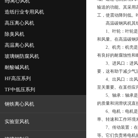
frp离心风机
输送的功能。其采用
造纸行业专用风机
工，使震动降到低。
高压离心风机
高温碳钢风机其组
1、叶轮：叶轮是高
除臭风机
和风量。在高温碳钢
高温离心风机
2、机壳：机壳是高
有良好的耐腐蚀性和
玻璃钢防腐风机
3、进风口：进风口
耐酸碱风机
要，这有助于减少气
HF高压系列
4、出风口：出风口
至关重要。在某些应
TF中低压系列
5、轴承：轴承是支
的质量和润滑状况直
钢铁离心风机
6、电机：电机是驱
率、转速和工作环境
实验室风机
7、传动装置：在某
等。它们负责将电机