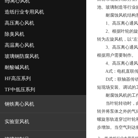
frp离心风机
池、玻璃制造等行业
造纸行业专用风机
耐腐蚀风机结构
高压离心风机
1、高压离心通风
2、根据叶轮的旋转
除臭风机
转为左旋风机，以“左
高温离心风机
3、高压离心通风机的出
根据用户需要制作。
玻璃钢防腐风机
4、高压离心通风机
耐酸碱风机
A式：电机直联传动，
HF高压系列
D式：联轴器传动，
短现场安装、调试的工
TF中低压系列
耐腐蚀风机的工作
当叶轮转动时，由于
钢铁离心风机
转并将泵体之外的气
螺旋形轨道穿过叶轮
实验室风机
步增加。当空气到达