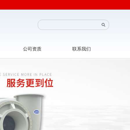
公司资质
联系我们