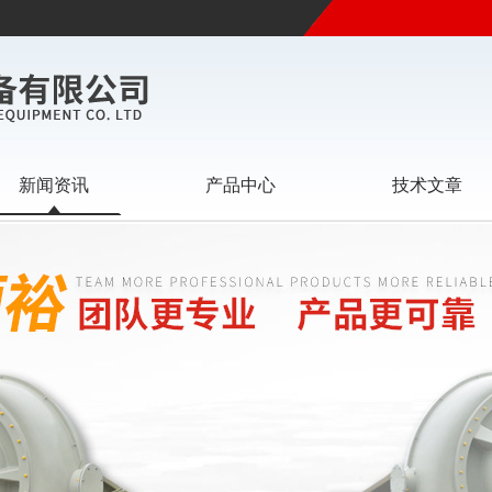
新闻资讯
产品中心
技术文章