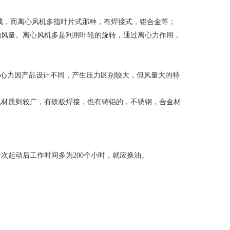
成，而离心风机多指叶片式那种，有焊接式，铝合金等；
风量。离心风机多是利用叶轮的旋转，通过离心力作用，
的离心力因产品设计不同，产生压力区别较大，但风量大的特
材质则较广，有铁板焊接，也有铸铝的，不锈钢，合金材
次起动后工作时间多为200个小时，就应换油。