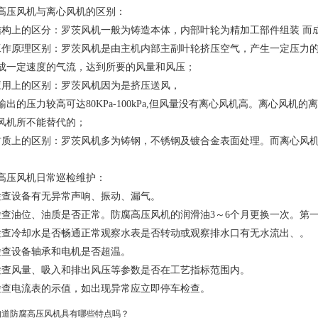
压风机与离心风机的区别：
上的区分：罗茨风机一般为铸造本体，内部叶轮为精加工部件组装 而
原理区别：罗茨风机是由主机内部主副叶轮挤压空气，产生一定压力的
成一定速度的气流，达到所要的风量和风压；
上的区别：罗茨风机因为是挤压送风，
的压力较高可达80KPa-100kPa,但风量没有离心风机高。离心风机
风机所不能替代的；
上的区别：罗茨风机多为铸钢，不锈钢及镀合金表面处理。而离心风机
压风机日常巡检维护：
设备有无异常声响、振动、漏气。
油位、油质是否正常。防腐高压风机的润滑油3～6个月更换一次。第一
冷却水是否畅通正常观察水表是否转动或观察排水口有无水流出、。
查设备轴承和电机是否超温。
风量、吸入和排出风压等参数是否在工艺指标范围内。
电流表的示值，如出现异常应立即停车检查。
知道防腐高压风机具有哪些特点吗？