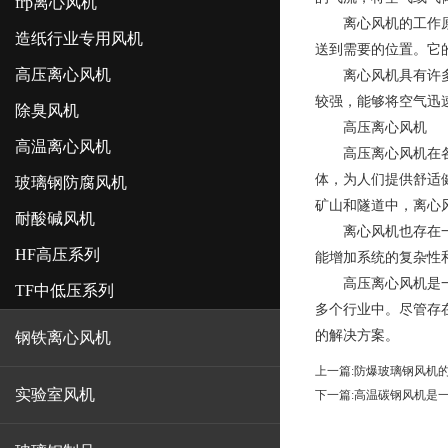
frp离心风机
离心风机的工作原理
造纸行业专用风机
送到需要的位置。它
高压离心风机
离心风机具有许多优
较强，能够将空气迅
除臭风机
高压离心风机
高温离心风机
高压离心风机在各个
体，为人们提供舒适
玻璃钢防腐风机
矿山和隧道中，离心
耐酸碱风机
离心风机也存在一些
HF高压系列
能增加系统的复杂性
高压离心风机是一种
TF中低压系列
多个行业中。尽管存
的解决方案。
钢铁离心风机
上一篇:
防爆玻璃钢风机
实验室风机
下一篇:
高温碳钢风机是