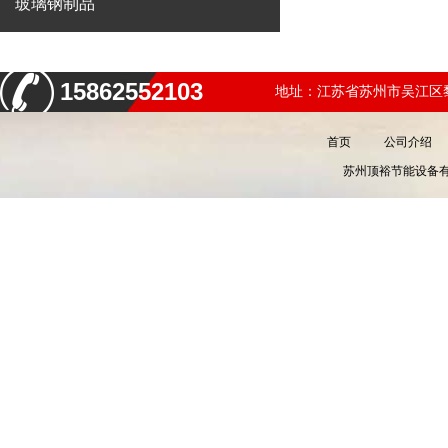
玻璃钢制品
15862552103
地址：江苏省苏州市吴江区黎
首页
公司介绍
苏州顶裕节能设备有限公司