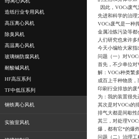
frp离心风机
因此，
VOCs
废气
造纸行业专用风机
先进和科学的治理
高压离心风机
VOCs
废气是一种
金属冶炼污染等都
除臭风机
人们研究也来许多
高温离心风机
今天小编给大家指
问题（一）对
VOC
玻璃钢防腐风机
首先，不少单位对
耐酸碱风机
解：
VOCs
种类繁
HF高压系列
成百上千种物质，
印刷行业排放的废
TF中低压系列
为：我的装置很先
钢铁离心风机
其次是对
VOCs
的
排气大都是间歇性
其三，对处理
VOC
实验室风机
爆，都有它*的爆
问题（二）治理工