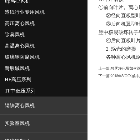
frp离心风机
①前向叶片。离心
造纸行业专用风机
②径向直板型
高压离心风机
③后向机翼型
腔中极易破坏转子
除臭风机
④后向直板叶
高温离心风机
2.
蜗壳的磨损
玻璃钢防腐风机
各种离心风机
耐酸碱风机
上一篇:
酸雾净化塔如何
下一篇:
2018年VOCs
HF高压系列
TF中低压系列
钢铁离心风机
实验室风机