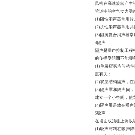
风机在高速旋转产生
管道中的空气动力噪
(1)
阻性消声器常用片
(2)
抗性消声器常用共
(3)
阻抗复合消声器常
4
隔声
隔声是噪声控制工程
的传播受阻而不能顺
(1)
单层密实均匀构件
度有关；
(2)
双层结构隔声，在
(3)
隔声罩和隔声间，
建立一个小空间，使
(4)
隔声屏是放在噪声
5
吸声
在墙面或顶棚上饰以
(1)
吸声材料在吸声降