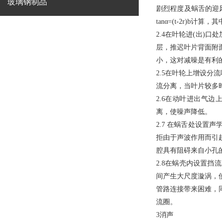
玻璃钢制品
剧烈程度及蜗舌的迎
tanα=(t-2r)b
2.4
在叶轮进(出)口
层，推迟叶片背面附
小，这对减噪是有利
2.5
在叶轮上增设分流
流分离，当叶片较多
2.6
在动叶进出气边
离，使噪声降低。
2.7
在蜗舌处设置声
拒由于声波作用而引
腔具有阻碍来自小孔
2.8
在蜗壳内设置挡流
间产生大尺度漩涡，
管路连接带来困难，
流圈。
3
消声