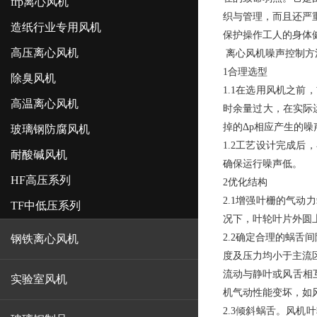
frp离心风机
织与管理，而且还严
造纸行业专用风机
保护操作工人的身体
高压离心风机
离心风机噪声控制方
1
合理选型
除臭风机
1.1
在选用风机之前，
高温离心风机
时余量过大，在实际
掉的Δp相应产生的噪
玻璃钢防腐风机
1.2
工艺设计完成后，
耐酸碱风机
确保运行噪声低。
HF高压系列
2
优化结构
2.1
增强叶栅的气动力
TF中低压系列
况下，叶轮叶片外圆
2.2
确定合理的蜗舌间
钢铁离心风机
度及压力均小于主流
流动与静叶或风舌相
实验室风机
机气动性能变坏，如风
2.3
倾斜蜗舌。风机叶