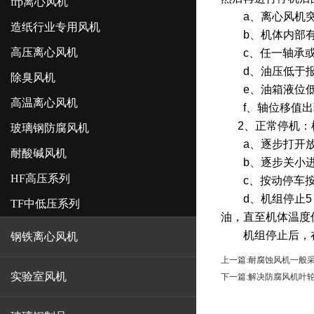
frp离心风机
a
、
离心风机
造纸行业专用风机
b
、机体内部
高压离心风机
c
、任一轴承
d
、油压低于
除臭风机
e
、油箱液位
高温离心风机
f
、轴位移值出
2
、正常停机：
玻璃钢防腐风机
a
、逐步打开
耐酸碱风机
b
、逐步关小
HF高压系列
c
、按动停车
d
、机组停止
5
TF中低压系列
油，直至机体温度
机组停止后，
钢铁离心风机
上一篇:
耐腐蚀风机一般
实验室风机
下一篇:
解决防腐风机叶