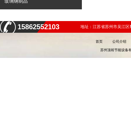
玻璃钢制品
15862552103
地址：江苏省苏州市吴江区黎
首页
公司介绍
苏州顶裕节能设备有限公司