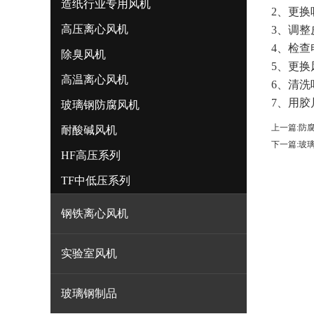
造纸行业专用风机
2
、更换
高压离心风机
3
、调整
4
、检查
除臭风机
5
、更换
高温离心风机
6
、清洗
7
、用胶
玻璃钢防腐风机
上一篇:
防
耐酸碱风机
下一篇:
玻
HF高压系列
TF中低压系列
钢铁离心风机
实验室风机
玻璃钢制品