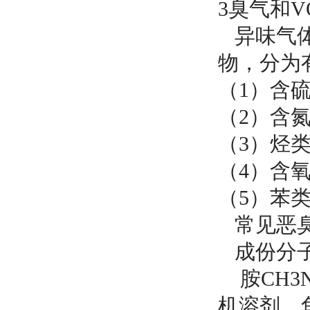
3
臭气和V
异味气体
物，分为
（1）含
（2）含
（3）烃
（4）含
（5）苯
常见恶臭
成份分
胺CH3
机溶剂，