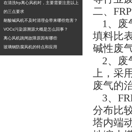
在清洗frp离心风机时，主要需要注意以上
二、
FRP
的三点要求
耐酸碱风机不及时清理会带来哪些危害？
1
、废
VOCs污染源溯源大概是怎么回事？
填料比
离心风机跳闸故障原因有哪些
碱性废
玻璃钢防腐风机的特点和应用
2
、废
上，采
废气的
3
、
FR
分布比
塔内端